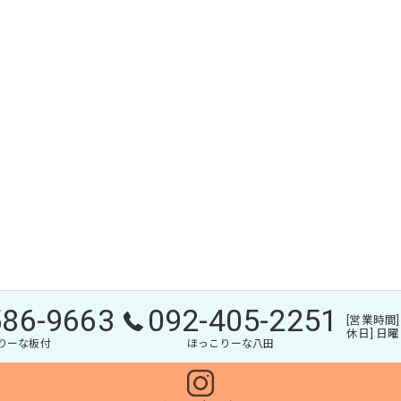
586-9663
092-405-2251
[営業時間] 9
休日] 日
りーな板付
ほっこりーな八田