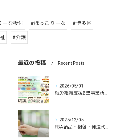
りーな板付
#ほっこりーな
#博多区
福祉
#介護
最近の投稿
Recent Posts
2026/05/01
就労継続支援B型事業所「ほっこりーな八田」開所のお知らせ🌸
2025/12/05
FBA納品・梱包・発送代行の専門サービスサイトのご案内【Hakata B-Logi】