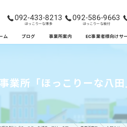
092-433-8213
092-586-9663
ほっこりーな博多
ほっこりーな板付
ーム
ブログ
事業所案内
EC事業者様向けサ
ほっこりーな博多
ほっこりーな板付
型事業所「ほっこりーな八田
ほっこりーな八田
お知らせ
活動案内・実績一覧
運営会社