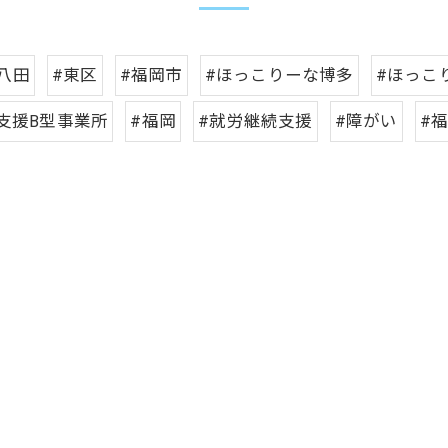
八田
#東区
#福岡市
#ほっこりーな博多
#ほっこ
支援B型事業所
#福岡
#就労継続支援
#障がい
#