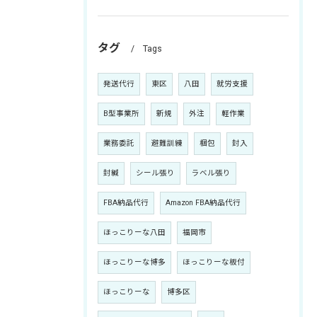
タグ
Tags
発送代行
東区
八田
就労支援
B型事業所
新規
外注
軽作業
業務委託
避難訓練
梱包
封入
封緘
シール張り
ラベル張り
FBA納品代行
Amazon FBA納品代行
ほっこりーな八田
福岡市
ほっこりーな博多
ほっこりーな板付
ほっこりーな
博多区